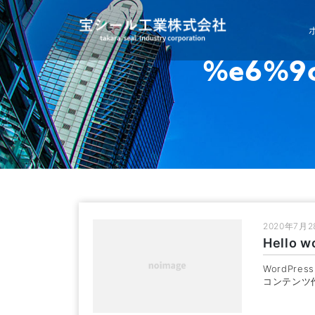
Skip
to
content
%e6%9
2020年7月2
Hello w
WordPr
コンテンツ