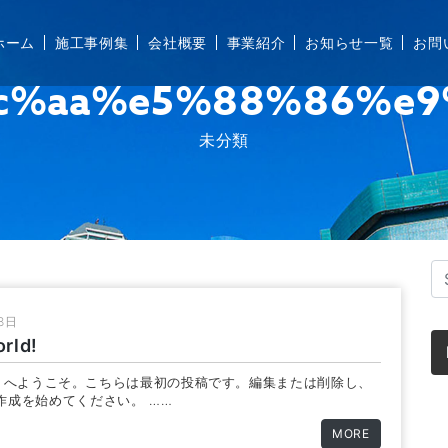
ホーム
施工事例集
会社概要
お知らせ一覧
お問
事業紹介
c%aa%e5%88%86%e9
未分類
8日
orld!
ess へようこそ。こちらは最初の投稿です。編集または削除し、
作成を始めてください。 ……
MORE