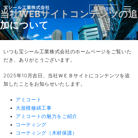
Skip
採用情報
当社WEBサイトコンテンツの追
to
content
加について
いつも宝シール工業株式会社のホームページをご覧いた
だき、ありがとうございます。
2025年10月吉日、当社ＷＥＢサイトにコンテンツを追
加したことをお知らせいたします。
アミコート
大規模修繕工事
アミコートの魅力をご紹介
コーティング
コーティング（木材保護）